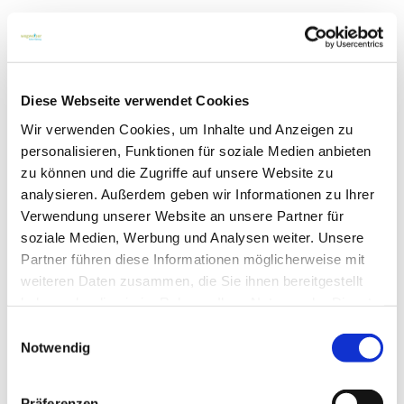
Dorfverein Pro Reetz e.V.
Heimatstube mit Ausstellungen über
die Geschichte des Dorfes
Mehr lesen
Diese Webseite verwendet Cookies
Wir verwenden Cookies, um Inhalte und Anzeigen zu
personalisieren, Funktionen für soziale Medien anbieten
ACZ Manufaktur_Flaeming
Werkstaetten
zu können und die Zugriffe auf unsere Website zu
Zusammenschluss von
analysieren. Außerdem geben wir Informationen zu Ihrer
Kulturschaffenden, Kfz-
Verwendung unserer Website an unsere Partner für
Schrauber:innen, Handwerkenden und
Forschenden - Vermietung von Flächen
soziale Medien, Werbung und Analysen weiter. Unsere
Mehr lesen
Partner führen diese Informationen möglicherweise mit
weiteren Daten zusammen, die Sie ihnen bereitgestellt
Zordan Jana Lechky - Trainerin und
haben oder die sie im Rahmen Ihrer Nutzung der Dienste
Seminarköchin
gesammelt haben.
Trainerin, Seminarköchin,
Einwilligungsauswahl
Schwitzhütten, Arbeit als
Notwendig
Kanal/Medium: Begleitung von inneren
Prozessen, Klärung von Orten/Räumen
Mehr lesen
Präferenzen