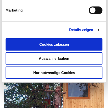
Zur Webseite
Marketing
Kontakt
Frau Nora Görisch
Tel.:
01515 8417236
E-Mail senden
Details zeigen
Projektträger/Organisation
Soziale Arbeit Mittelmark e. V.
Cookies zulassen
Auswahl erlauben
Nur notwendige Cookies