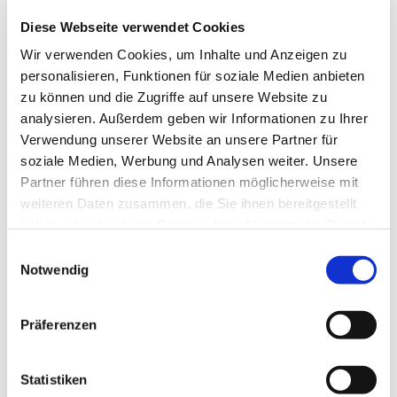
Diese Webseite verwendet Cookies
Wir verwenden Cookies, um Inhalte und Anzeigen zu
personalisieren, Funktionen für soziale Medien anbieten
zu können und die Zugriffe auf unsere Website zu
analysieren. Außerdem geben wir Informationen zu Ihrer
Verwendung unserer Website an unsere Partner für
soziale Medien, Werbung und Analysen weiter. Unsere
Partner führen diese Informationen möglicherweise mit
weiteren Daten zusammen, die Sie ihnen bereitgestellt
haben oder die sie im Rahmen Ihrer Nutzung der Dienste
gesammelt haben.
Einwilligungsauswahl
Notwendig
Du hast den Hut auf!
Partnerschaft für Demokratie Hoher Fläming im
Präferenzen
Kulturzentrum der Stadt Bad Belzig
Weitzgrunder Str. 4
14806 Bad Belzig
Statistiken