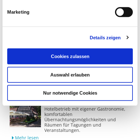
Touristerei Wiesenburg/Mark
Marketing
In der Touristerei findet Ihr Rad- und
Wanderkarten, Gastgeberverzeichnisse,
Orts- und Lagepläne und lokale
Produkte
Details zeigen
Mehr lesen
Mal's Scheune - Studio Wiesenburg
Cookies zulassen
Eventlocation und Videostudio direkt
neben dem Wiesenburger Schlosspark.
Bei uns finden Veranstaltungen aller
Auswahl erlauben
Art statt.
Mehr lesen
Nur notwendige Cookies
Hotel und Restaurant Springbach-
Mühle
Hotelbetrieb mit eigener Gastronomie,
komfortablen
Übernachtungsmöglichkeiten und
Räumen für Tagungen und
Veranstaltungen.
Mehr lesen