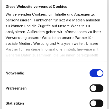
Diese Webseite verwendet Cookies
Alte Mühle Gömnigk-Projekt im
MietshäuserSyndikat
Wir verwenden Cookies, um Inhalte und Anzeigen zu
Kostenfreie Lastenradausleihe | Raum
für Gästegruppen auf Spendenbasis |
personalisieren, Funktionen für soziale Medien anbieten
Umsonstladen | Fahrräder für
zu können und die Zugriffe auf unsere Website zu
Geflüchtete | Bauholz
analysieren. Außerdem geben wir Informationen zu Ihrer
Mehr lesen
Verwendung unserer Website an unsere Partner für
soziale Medien, Werbung und Analysen weiter. Unsere
Neue Energien Forum Feldheim
Partner führen diese Informationen möglicherweise mit
Feldheim ist das 1. energieautarke Dorf
in Deutschland. Angeboten werden
weiteren Daten zusammen, die Sie ihnen bereitgestellt
Präsentationen, Führungen,
haben oder die sie im Rahmen Ihrer Nutzung der Dienste
Ausstellungen, Projekttage uvm
gesammelt haben.
Einwilligungsauswahl
Mehr lesen
Notwendig
Crescendo e.V.
Förderung von Kunst und Kultur und
Präferenzen
Betreiber des Soziokulturellen
Zentrums "Gesindehaus Burg
Rabenstein/ Fläming"
Statistiken
Mehr lesen