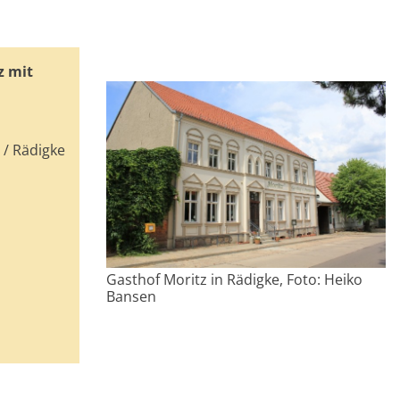
z mit
 / Rädigke
Gasthof Moritz in Rädigke, Foto: Heiko
Bansen