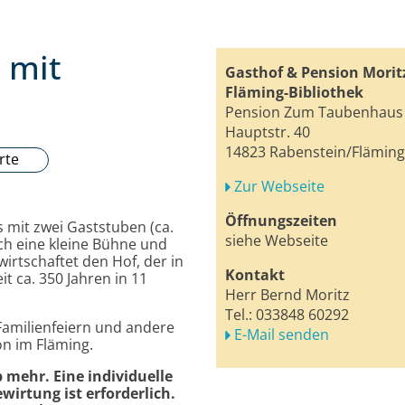
 mit
Gasthof & Pension Morit
Fläming-Bibliothek
Pension Zum Taubenhaus
Hauptstr. 40
14823 Rabenstein/Fläming
rte
Zur Webseite
Öffnungszeiten
 mit zwei Gaststuben (ca.
siehe Webseite
ch eine kleine Bühne und
wirtschaftet den Hof, der in
Kontakt
t ca. 350 Jahren in 11
Herr Bernd Moritz
Tel.:
033848 60292
 Familienfeiern und andere
E-Mail senden
on im Fläming.
 mehr. Eine individuelle
irtung ist erforderlich.