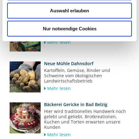
Qualität
Mehr lesen
Auswahl erlauben
LandMarkt Bad Belzig eG
Nur notwendige Cookies
BIOLADEN und BISTRO mit regionalen
Spezialitäten
Mehr lesen
Neue Mühle Dahnsdorf
Kartoffeln, Gemüse, Rinder und
Schweine vom ökologischen
Landwirtschaftsbetrieb
Mehr lesen
Bäckerei Gericke in Bad Belzig
Hier wird traditionelles Handwerk noch
gelebt und geliebt. Brotkreationen,
Kuchen und Torten erwarten unsere
Kunden
Mehr lesen