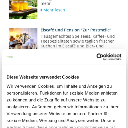
mehr
Mehr lesen
Eiscafé und Pension "Zur Postmeile"
Hausgemachtes Speiseeis, Kaffee- und
Teespezialitäten sowie täglich frischer
Kuchen im Eiscafé und Bier- und
Whiskyspezialitäten
Mehr lesen
Bäckerei Birth in Wollin
Qualität, die man schmeckt - probieren
Diese Webseite verwendet Cookies
Sie mal!
Wir verwenden Cookies, um Inhalte und Anzeigen zu
Mehr lesen
personalisieren, Funktionen für soziale Medien anbieten
zu können und die Zugriffe auf unsere Website zu
analysieren. Außerdem geben wir Informationen zu Ihrer
Metzgerei Stefan Zimmermann & Sohn
Verwendung unserer Website an unsere Partner für
Erstklassige und frische
Metzgereiprodukte aus hauseigener
soziale Medien, Werbung und Analysen weiter. Unsere
Schlachtung und Herstellung
Partner führen diese Informationen möglicherweise mit