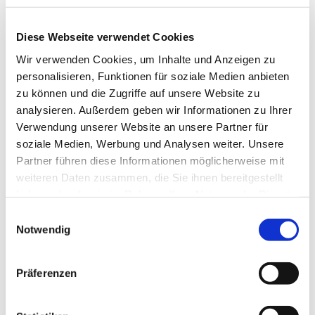
Lohntrocknung
Mehr lesen
Diese Webseite verwendet Cookies
Wir verwenden Cookies, um Inhalte und Anzeigen zu
NaturEnergie Fläming eG
personalisieren, Funktionen für soziale Medien anbieten
Die Genossenschaft hat es sich zur
Aufgabe gemacht, im Fläming Strom
zu können und die Zugriffe auf unsere Website zu
und Wärme nachhaltig zu produzieren.
analysieren. Außerdem geben wir Informationen zu Ihrer
Mehr lesen
Verwendung unserer Website an unsere Partner für
soziale Medien, Werbung und Analysen weiter. Unsere
HappyNest - Permakultur-und
Partner führen diese Informationen möglicherweise mit
Kunstgarten Bad Belzig
weiteren Daten zusammen, die Sie ihnen bereitgestellt
HappyNest - Permakultur-und
Kunstgarten Bad Belzig Urlaub im
haben oder die sie im Rahmen Ihrer Nutzung der Dienste
Zirkuswagen oder Glampingzelt und
gesammelt haben.
Seminare zu Permakultur und Kunst
Einwilligungsauswahl
Notwendig
Mehr lesen
Architekturbüro ATMOS
Präferenzen
Altbausanierungen, Gebäudeneubau,
Gesundheitsbauten und sakrale
Architektur - Bauberatung-