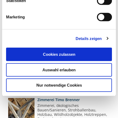
Entwurfsplanung -
Statistiken
Genehmigungsplanung
Mehr lesen
Marketing
Stoff-Weltzling - Alles fürs Nähen
Alles, was man zum Nähen braucht, in
Niemegk - Stoffe, Nähmaschinen,
Zubehör, Kursangebote
Details zeigen
Mehr lesen
Cookies zulassen
ACZ Manufaktur_Flaeming
Werkstaetten
Zusammenschluss von
Auswahl erlauben
Kulturschaffenden, Kfz-
Schrauber:innen, Handwerkenden und
Forschenden - Vermietung von Flächen
Nur notwendige Cookies
Mehr lesen
Zimmerei Timo Brenner
Zimmerei, ökologisches
Bauen/Sanieren, Strohballenbau,
Holzbau, Wildholzobjekte, Holztreppen,