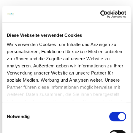
saisonale Beet- und Balkonpflanzen von
Frühjahr bis Herbst aus eigenem Anbau, sowie
winterharte Stauden
Tomatenpflanzen und Gemüsepflanzen aus
Diese Webseite verwendet Cookies
eigener Anzucht
Wir verwenden Cookies, um Inhalte und Anzeigen zu
gepflanzte Arrangements sowie selbstgefertigte
personalisieren, Funktionen für soziale Medien anbieten
dekorative Gestecke und Schmuckkränze
zu können und die Zugriffe auf unsere Website zu
analysieren. Außerdem geben wir Informationen zu Ihrer
Verwendung unserer Website an unsere Partner für
soziale Medien, Werbung und Analysen weiter. Unsere
Partner führen diese Informationen möglicherweise mit
weiteren Daten zusammen, die Sie ihnen bereitgestellt
haben oder die sie im Rahmen Ihrer Nutzung der Dienste
gesammelt haben.
Einwilligungsauswahl
Notwendig