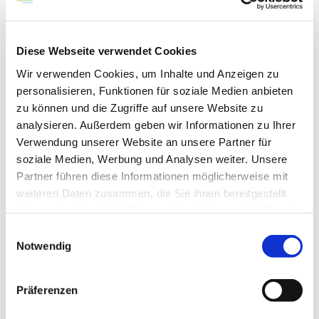
Diese Webseite verwendet Cookies
Wir verwenden Cookies, um Inhalte und Anzeigen zu
personalisieren, Funktionen für soziale Medien anbieten
zu können und die Zugriffe auf unsere Website zu
analysieren. Außerdem geben wir Informationen zu Ihrer
Verwendung unserer Website an unsere Partner für
soziale Medien, Werbung und Analysen weiter. Unsere
Partner führen diese Informationen möglicherweise mit
Mitmach-Werkstatt - Makerspace Bad Belzig
weiteren Daten zusammen, die Sie ihnen bereitgestellt
Kulturzentrum
haben oder die sie im Rahmen Ihrer Nutzung der Dienste
Weitzgrunder Str. 4
14806 Bad Belzig
gesammelt haben.
Einwilligungsauswahl
Notwendig
Zur Webseite
Öffnungszeiten
Präferenzen
Dienstag, 15.00 bis 17.00 Uhr: Coder Dojo
jeden 1. Freitag im Monat, 14.00 bis 18.00 Uhr: