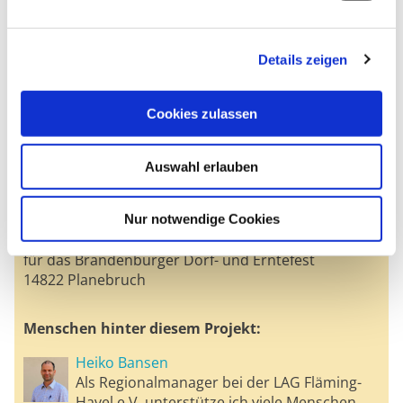
Zur Webseite
Öffnungszeiten
Details zeigen
Samstag und Sonntag von 10:00 - 17:00 Uhr
Kontakt
Cookies zulassen
Frau Rospek, LAG Fläming-Havel e. V.
Tel.:
033849 901948
E-Mail senden
Auswahl erlauben
Projektträger/Organisation
Festverein Planebruch
Nur notwendige Cookies
Herr Dr. Stephan Burow
für das Brandenburger Dorf- und Erntefest
14822 Planebruch
Menschen hinter diesem Projekt:
Heiko Bansen
Als Regionalmanager bei der LAG Fläming-
Havel e.V. unterstütze ich viele Menschen