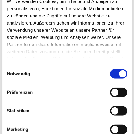
Wir verwenden Cookies, um Inhalte und Anzeigen zu
personalisieren, Funktionen für soziale Medien anbieten
zu können und die Zugriffe auf unsere Website zu
analysieren. Außerdem geben wir Informationen zu Ihrer
Verwendung unserer Website an unsere Partner für
soziale Medien, Werbung und Analysen weiter. Unsere
Partner führen diese Informationen möglicherweise mit
weiteren Daten zusammen, die Sie ihnen bereitgestellt
haben oder die sie im Rahmen Ihrer Nutzung der Dienste
gesammelt haben.
Einwilligungsauswahl
Notwendig
Präferenzen
Flämingmarkt mit Kreiserntefest
im Rahmen des Brandenburger Dorf- und
Statistiken
Erntefestes
Dorfstraße
14822 Planebruch / Damelang
Marketing