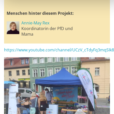
Menschen hinter diesem Projekt:
Annie-May Rex
Koordinatorin der PfD und
Mama
https://www.youtube.com/channel/UCzV_cTdyFq3mqSIk