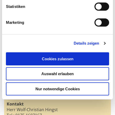
Statistiken
Marketing
Details zeigen
Zur Routenplanung
Cookies zulassen
Ankerpunkt Hoher Fläming
Coconat
Auswahl erlauben
Klein Glien 25
14806 Bad Belzig / Klein Glien
Nur notwendige Cookies
Zur Webseite
Kontakt
Herr Wolf-Christian Hingst