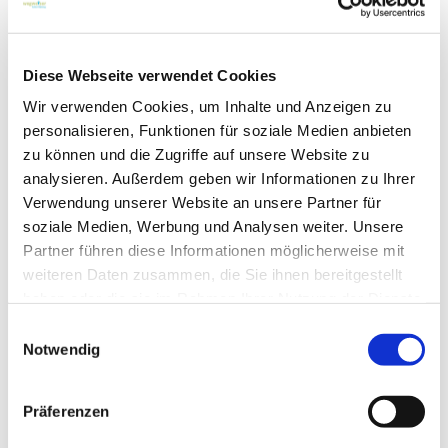
Die jährliche
Kreativsause
ist das Leuchtturm-Projekt
des ANKERPUNKTES: Die 4 Netzwerke stellen dort
Ergebnisse vor und bereichern das vielfältige
Programm mit Workshops, Vorträgen und Aktionen.
Diese Webseite verwendet Cookies
Das Ministerium für Wissenschaft, Forschung und
Wir verwenden Cookies, um Inhalte und Anzeigen zu
Kultur des Landes Brandenburg fördert in jedem
personalisieren, Funktionen für soziale Medien anbieten
Landkreis Brandenburgs mindestens einen
Ankerpunkt, um so die Entwicklung im ländlichen
zu können und die Zugriffe auf unsere Website zu
Raum zu stärken.
analysieren. Außerdem geben wir Informationen zu Ihrer
Verwendung unserer Website an unsere Partner für
soziale Medien, Werbung und Analysen weiter. Unsere
Partner führen diese Informationen möglicherweise mit
weiteren Daten zusammen, die Sie ihnen bereitgestellt
haben oder die sie im Rahmen Ihrer Nutzung der Dienste
gesammelt haben.
Einwilligungsauswahl
Notwendig
Präferenzen