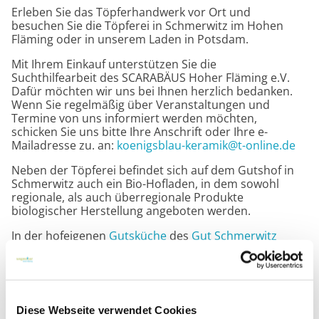
Erleben Sie das Töpferhandwerk vor Ort und
besuchen Sie die Töpferei in Schmerwitz im Hohen
Fläming oder in unserem Laden in Potsdam.
Mit Ihrem Einkauf unterstützen Sie die
Suchthilfearbeit des SCARABÄUS Hoher Fläming e.V.
Dafür möchten wir uns bei Ihnen herzlich bedanken.
Wenn Sie regelmäßig über Veranstaltungen und
Termine von uns informiert werden möchten,
schicken Sie uns bitte Ihre Anschrift oder Ihre e-
Mailadresse zu. an:
koenigsblau-keramik@t-online.de
Neben der Töpferei befindet sich auf dem Gutshof in
Schmerwitz auch ein Bio-Hofladen, in dem sowohl
regionale, als auch überregionale Produkte
biologischer Herstellung angeboten werden.
In der hofeigenen
Gutsküche
des
Gut Schmerwitz
wird für das leibliche Wohl gesorgt. Bei der Mischung
aus warmen und kalten Speisen und Getränken ist
sicherlich für Jeden etwas dabei.
Diese Webseite verwendet Cookies