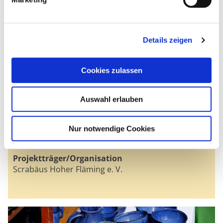
Königsblau Keramik Schmerwitz
Gutshof
Schmerwitz 8
Details zeigen
14827 Wiesenburg/Mark / Schmerwitz
Zur Webseite
Cookies zulassen
Öffnungszeiten
Montag – Freitag:
Auswahl erlauben
10:00 – 16:00 Uhr
Samstag & Sonntag:
Nur notwendige Cookies
10:00 – 17:00 Uhr
Projektträger/Organisation
Scrabäus Hoher Fläming e. V.