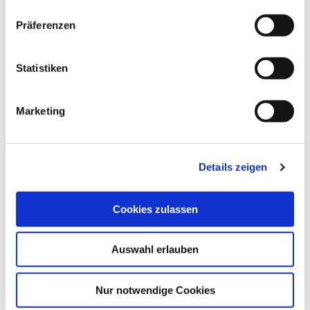
Präferenzen
Statistiken
Zur Routenplanung
Marketing
Familienzentrum im TRollberg Bad Belzig
Brücker Landstraße 1 c
Details zeigen
14806 Bad Belzig
Zur Webseite
Cookies zulassen
Kontakt
Frau Corinna Reinbach
Auswahl erlauben
Tel.:
0151 22182628
E-Mail senden
Nur notwendige Cookies
Projektträger/Organisation