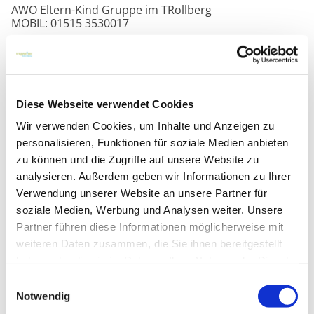
AWO Eltern-Kind Gruppe im TRollberg
MOBIL: 01515 3530017
Das aktuelle Programm
und mehr Infos findet ihr
unter
www.awo-potsdam.de/standort/trollberg-bad-
belzig.de
oder auf Facebook/Instagram.
Gerne könnt ihr uns auch anrufen oder schreiben.
Diese Webseite verwendet Cookies
Wir verwenden Cookies, um Inhalte und Anzeigen zu
personalisieren, Funktionen für soziale Medien anbieten
zu können und die Zugriffe auf unsere Website zu
analysieren. Außerdem geben wir Informationen zu Ihrer
Verwendung unserer Website an unsere Partner für
soziale Medien, Werbung und Analysen weiter. Unsere
Partner führen diese Informationen möglicherweise mit
weiteren Daten zusammen, die Sie ihnen bereitgestellt
haben oder die sie im Rahmen Ihrer Nutzung der Dienste
gesammelt haben.
Einwilligungsauswahl
Notwendig