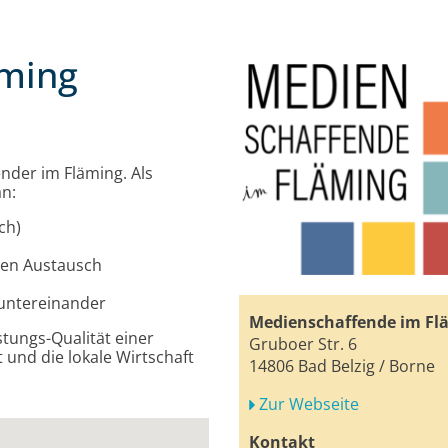
äming
nder im Fläming. Als
an:
ch)
hen Austausch
 untereinander
Medienschaffende im Fl
tungs-Qualität einer
Gruboer Str. 6
 und die lokale Wirtschaft
14806 Bad Belzig / Borne
Zur Webseite
Kontakt