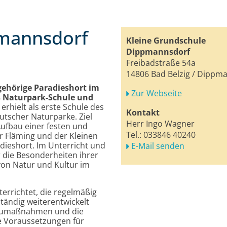
pmannsdorf
Kleine Grundschule
Dippmannsdorf
Freibadstraße 54a
14806 Bad Belzig / Dippm
ehörige Paradieshort im
Zur Webseite
s Naturpark-Schule und
erhielt als erste Schule des
Kontakt
utscher Naturparke. Ziel
Herr Ingo Wagner
Aufbau einer festen und
Tel.:
033846 40240
 Fläming und der Kleinen
ieshort. Im Unterricht und
E-Mail senden
 die Besonderheiten ihrer
von Natur und Kultur im
errichtet, die regelmäßig
ändig weiterentwickelt
baumaßnahmen und die
e Voraussetzungen für