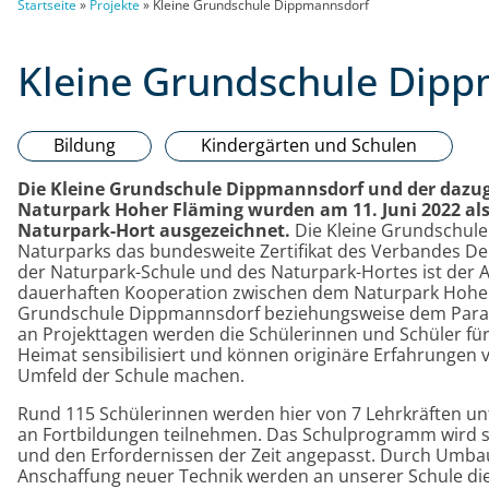
Startseite
»
Projekte
»
Kleine Grundschule Dippmannsdorf
Kleine Grundschule Dip
Bildung
Kindergärten und Schulen
Die Kleine Grundschule Dippmannsdorf und der dazug
Naturpark Hoher Fläming wurden am 11. Juni 2022 al
Naturpark-Hort ausgezeichnet.
Die Kleine Grundschule 
Naturparks das bundesweite Zertifikat des Verbandes De
der Naturpark-Schule und des Naturpark-Hortes ist der 
dauerhaften Kooperation zwischen dem Naturpark Hoher
Grundschule Dippmannsdorf beziehungsweise dem Parad
an Projekttagen werden die Schülerinnen und Schüler für
Heimat sensibilisiert und können originäre Erfahrungen 
Umfeld der Schule machen.
Rund 115 Schülerinnen werden hier von 7 Lehrkräften unt
an Fortbildungen teilnehmen. Das Schulprogramm wird st
und den Erfordernissen der Zeit angepasst. Durch Um
Anschaffung neuer Technik werden an unserer Schule di