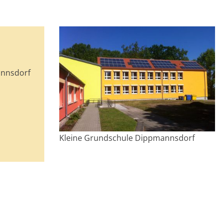
annsdorf
Kleine Grundschule Dippmannsdorf