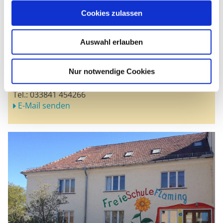
Freie Schule Fläming Bad Belzig
Schule nach Maria Montessori
Cookies zulassen
Ernst-Thälmann-Str. 10
14806 Bad Belzig
Auswahl erlauben
Zur Webseite
Nur notwendige Cookies
Kontakt
Herr Niels Clausen
Tel.:
033841 454266
E-Mail senden