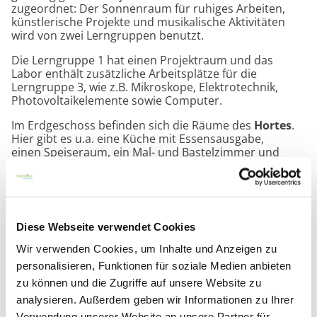
zugeordnet: Der Sonnenraum für ruhiges Arbeiten,
künstlerische Projekte und musikalische Aktivitäten
wird von zwei Lerngruppen benutzt.
Die Lerngruppe 1 hat einen Projektraum und das
Labor enthält zusätzliche Arbeitsplätze für die
Lerngruppe 3, wie z.B. Mikroskope, Elektrotechnik,
Photovoltaikelemente sowie Computer.
Im Erdgeschoss befinden sich die Räume des
Hortes
.
Hier gibt es u.a. eine Küche mit Essensausgabe,
einen Speiseraum, ein Mal- und Bastelzimmer und
einen Bauraum.
Draußen
gibt es die Möglichkeiten zum Fahren mit
diversen Geräten wie Waveboards, Pedalos etc., zum
Sandspiel, Ballspiel oder Tischtennis. Es gibt eine
Diese Webseite verwendet Cookies
Außenwerkstatt und einen überdachten Raum zum
Toben sowie Räume für Mädchen und für Jungen. Es
Wir verwenden Cookies, um Inhalte und Anzeigen zu
gibt auch einen Schulgarten.
personalisieren, Funktionen für soziale Medien anbieten
zu können und die Zugriffe auf unsere Website zu
analysieren. Außerdem geben wir Informationen zu Ihrer
Verwendung unserer Website an unsere Partner für