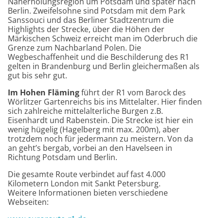
Naherholungsregion um Potsdam und später nach
Berlin. Zweifelsohne sind Potsdam mit dem Park
Sanssouci und das Berliner Stadtzentrum die
Highlights der Strecke, über die Höhen der
Märkischen Schweiz erreicht man im Oderbruch die
Grenze zum Nachbarland Polen. Die
Wegbeschaffenheit und die Beschilderung des R1
gelten in Brandenburg und Berlin gleichermaßen als
gut bis sehr gut.
Im Hohen Fläming
führt der R1 vom Barock des
Wörlitzer Gartenreichs bis ins Mittelalter. Hier finden
sich zahlreiche mittelalterliche Burgen z.B.
Eisenhardt und Rabenstein. Die Strecke ist hier ein
wenig hügelig (Hagelberg mit max. 200m), aber
trotzdem noch für jedermann zu meistern. Von da
an geht’s bergab, vorbei an den Havelseen in
Richtung Potsdam und Berlin.
Die gesamte Route verbindet auf fast 4.000
Kilometern London mit Sankt Petersburg.
Weitere Informationen bieten verschiedene
Webseiten: