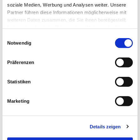
soziale Medien, Werbung und Analysen weiter. Unsere
Partner führen diese Informationen möglicherweise mit
Zur Routenplanung
weiteren Daten zusammen, die Sie ihnen bereitgestellt
haben oder die sie im Rahmen Ihrer Nutzung der Dienste
gesammelt haben.
Einwilligungsauswahl
Notwendig
Präferenzen
Statistiken
Marketing
Europaradweg R1 D-Route 3
Möglicher Einstiegspunkt Busbahnhof
Weizgrunder Straße
14806 Bad Belzig
Details zeigen
Zur Webseite