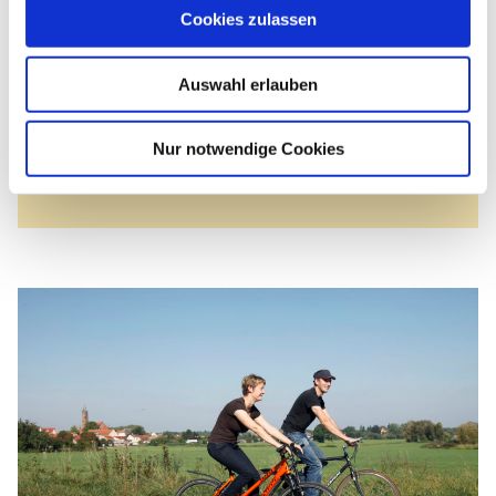
Cookies zulassen
Kontakt
Tel.:
033848 60004
E-Mail senden
Auswahl erlauben
Projektträger/Organisation
Naturparkverein Hoher Fläming e. V.
Nur notwendige Cookies
Herr Stefan Ratering