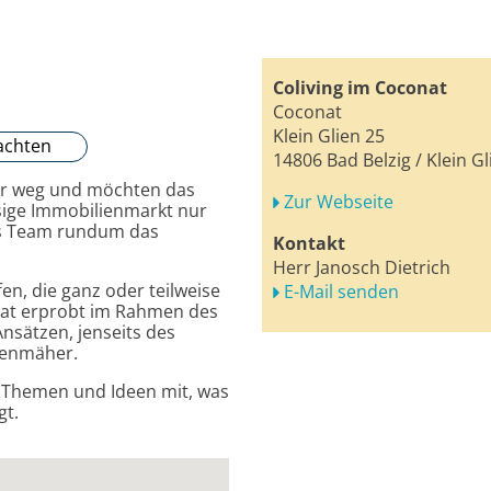
Coliving im Coconat
Coconat
Klein Glien 25
achten
14806 Bad Belzig / Klein Gl
der weg und möchten das
Zur Webseite
esige Immobilienmarkt nur
s Team rundum das
Kontakt
Herr Janosch Dietrich
n, die ganz oder teilweise
E-Mail senden
nat erprobt im Rahmen des
nsätzen, jenseits des
senmäher.
e Themen und Ideen mit, was
gt.